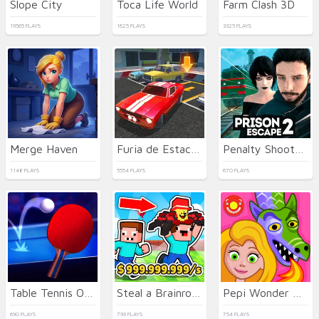
Slope City
Toca Life World
Farm Clash 3D
19565 PLAYS
1625 PLAYS
3325 PLAYS
Merge Haven
Furia de Estacionamiento 3D: Ciudad Nocturna
Penalty Shooters 2026
1148 PLAYS
5554 PLAYS
670 PLAYS
Table Tennis Open
Steal a Brainrot with Noob and Pro!
Pepi Wonder World: Magic Isle!
690 PLAYS
799 PLAYS
754 PLAYS