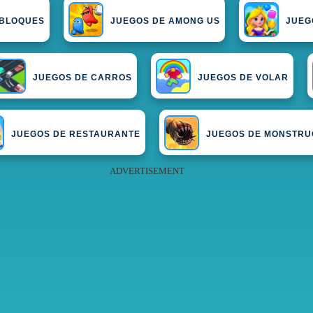
 BLOQUES
JUEGOS DE AMONG US
JUEG
JUEGOS DE CARROS
JUEGOS DE VOLAR
JUEGOS DE RESTAURANTE
JUEGOS DE MONSTRU
ADVERTISEMENT