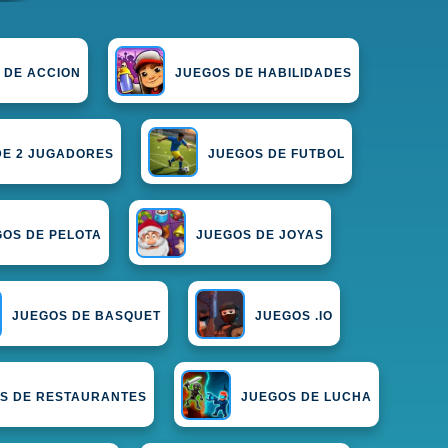
 DE ACCION
JUEGOS DE HABILIDADES
DE 2 JUGADORES
JUEGOS DE FUTBOL
OS DE PELOTA
JUEGOS DE JOYAS
JUEGOS DE BASQUET
JUEGOS .IO
S DE RESTAURANTES
JUEGOS DE LUCHA