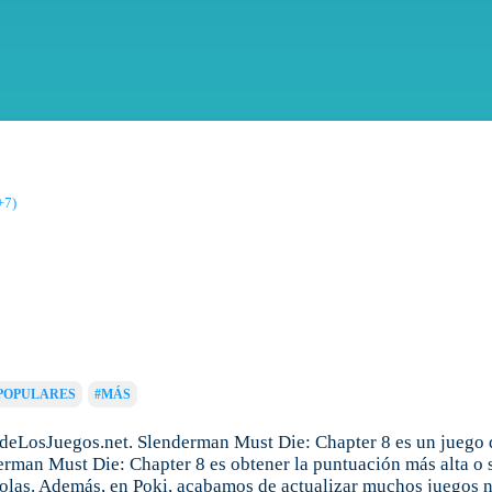
+7)
POPULARES
#MÁS
deLosJuegos.net. Slenderman Must Die: Chapter 8 es un juego d
erman Must Die: Chapter 8 es obtener la puntuación más alta o 
stolas. Además, en Poki, acabamos de actualizar muchos juegos 