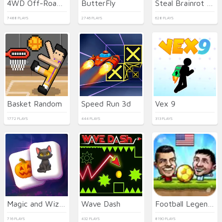
4WD Off-Road Driving Sim
ButterFly
Steal Brainrot Eggs
7488 PLAYS
2746 PLAYS
628 PLAYS
Basket Random
Speed Run 3d
Vex 9
1772 PLAYS
444 PLAYS
313 PLAYS
Magic and Wizards Mahjong
Wave Dash
Football Legends
716 PLAYS
432 PLAYS
8190 PLAYS