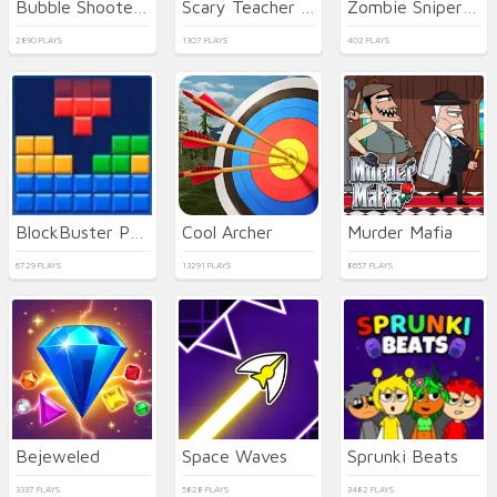
Bubble Shooter HD 3
Scary Teacher 3D
Zombie Sniper Hero
2890 PLAYS
1307 PLAYS
402 PLAYS
BlockBuster Puzzle
Cool Archer
Murder Mafia
6729 PLAYS
13291 PLAYS
8657 PLAYS
Bejeweled
Space Waves
Sprunki Beats
3337 PLAYS
5828 PLAYS
3482 PLAYS