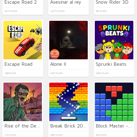
Escape Road 2
Asesinar al rey
Snow Rider 3D
3274 PLAYS
12072 PLAYS
952 PLAYS
Escape Road
Alone II
Sprunki Beats
1366 PLAYS
4451 PLAYS
3482 PLAYS
Rise of the Dead
Break Brick 2024
Block Master - Super Puzzle
1131 PLAYS
2861 PLAYS
954 PLAYS