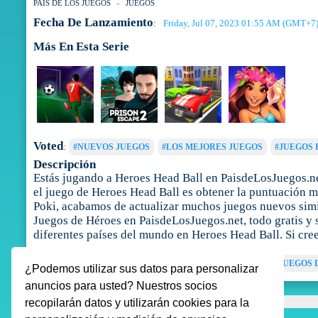
PAIS DE LOS JUEGOS
JUEGOS
Fecha De Lanzamiento
Friday, Jul 07, 2023 01:55 AM (GMT+7
:
Más En Esta Serie
Voted
:
#NUEVOS JUEGOS
#LOS MEJORES JUEGOS
#JUEGOS 
Descripción
Estás jugando a Heroes Head Ball en PaisdeLosJuegos.net
el juego de Heroes Head Ball es obtener la puntuación má
Poki, acabamos de actualizar muchos juegos nuevos simil
Juegos de Héroes en PaisdeLosJuegos.net, todo gratis y s
diferentes países del mundo en Heroes Head Ball. Si cre
Tags
:
JUEGOS DE HÉROES
JUEGOS DE DEPORTES
JUEGOS 
¿Podemos utilizar sus datos para personalizar
anuncios para usted? Nuestros socios
recopilarán datos y utilizarán cookies para la