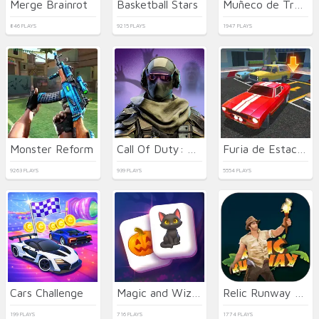
Merge Brainrot
Basketball Stars
Muñeco de Trapo de Tiro con Arco
846 PLAYS
9215 PLAYS
1947 PLAYS
Monster Reform
Call Of Duty: Free Fire
Furia de Estacionamiento 3D: Ciudad Nocturna
9263 PLAYS
939 PLAYS
5554 PLAYS
Cars Challenge
Magic and Wizards Mahjong
Relic Runway Online
199 PLAYS
716 PLAYS
1774 PLAYS