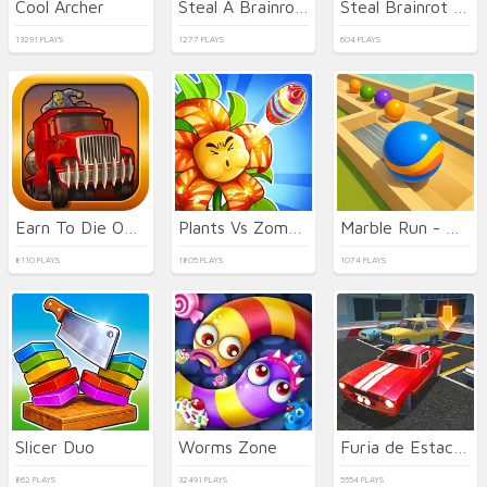
Cool Archer
Steal A Brainrot Online
Steal Brainrot Online
13291 PLAYS
1277 PLAYS
604 PLAYS
Earn To Die Online
Plants Vs Zombies: Merge Defense
Marble Run - Ultimate Race!
8110 PLAYS
1805 PLAYS
1074 PLAYS
Slicer Duo
Worms Zone
Furia de Estacionamiento 3D: Ciudad Nocturna
862 PLAYS
32491 PLAYS
5554 PLAYS