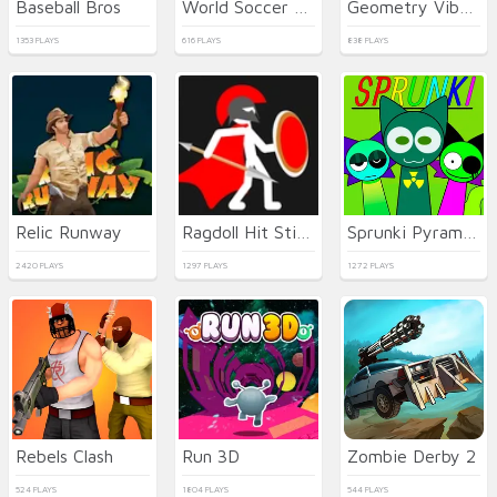
Baseball Bros
World Soccer Champions
Geometry Vibes Monster
1353 PLAYS
616 PLAYS
838 PLAYS
Relic Runway
Ragdoll Hit Stickman
Sprunki Pyramixed
2420 PLAYS
1297 PLAYS
1272 PLAYS
Rebels Clash
Run 3D
Zombie Derby 2
524 PLAYS
1804 PLAYS
544 PLAYS