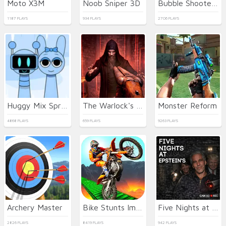
Moto X3M
Noob Sniper 3D
Bubble Shooter HD 2
1187 PLAYS
934 PLAYS
2706 PLAYS
Huggy Mix Sprunki Music Box
The Warlock's Prisoner
Monster Reform
4868 PLAYS
659 PLAYS
9263 PLAYS
Archery Master
Bike Stunts Impossible
Five Nights at Epstein's Online
2826 PLAYS
8419 PLAYS
942 PLAYS