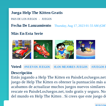
Juega Help The Kitten Gratis
PAIS DE LOS JUEGOS
JUEGOS
Fecha De Lanzamiento
Thursday, Aug 17, 2023 01:55 AM (GM
:
Más En Esta Serie
Voted
:
#NUEVOS JUEGOS
#LOS MEJORES JUEGOS
#JUEGOS 
Descripción
Estás jugando a Help The Kitten en PaisdeLosJuegos.net.
juego de Help The Kitten es obtener la puntuación más al
acabamos de actualizar muchos juegos nuevos similares a
rescate en PaisdeLosJuegos.net, todo gratis y seguro. No 
del mundo en Help The Kitten . Si crees que este juego d
Tags
:
JUEGOS DE AVENTURA
JUEGOS DE RESCATE
JUEGOS