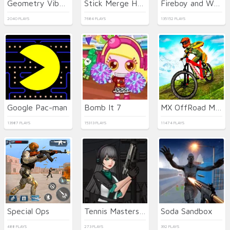
Geometry Vibes X-Ball
Stick Merge Halloween
Fireboy and Watergirl 5 Elements
2040 PLAYS
7684 PLAYS
135152 PLAYS
Google Pac-man
Bomb It 7
MX OffRoad Master
13987 PLAYS
15313 PLAYS
11474 PLAYS
Special Ops
Tennis Masters 2026
Soda Sandbox
488 PLAYS
273 PLAYS
392 PLAYS