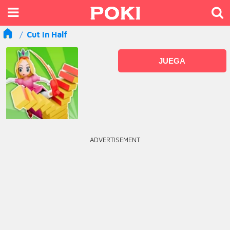
Cut In Half
JUEGA
ADVERTISEMENT