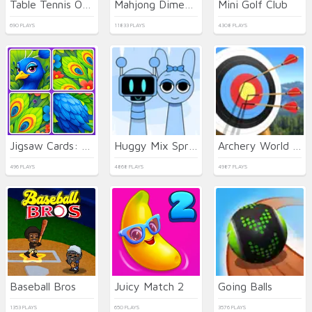
Table Tennis Open
Mahjong Dimensions
Mini Golf Club
690 PLAYS
11833 PLAYS
4308 PLAYS
Jigsaw Cards: Daily Puzzles
Huggy Mix Sprunki Music Box
Archery World Tour 2
496 PLAYS
4868 PLAYS
4987 PLAYS
Baseball Bros
Juicy Match 2
Going Balls
1353 PLAYS
650 PLAYS
3576 PLAYS