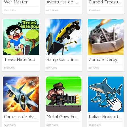
War Master
Aventuras de Golf
Cursed Treasure 2
1025 PLAYS
6107 PLAYS
1039 PLAYS
Trees Hate You
Ramp Car Jumping
Zombie Derby
540 PLAYS
617 PLAYS
931 PLAYS
Carreras de Aviones de Combate a Reacción
Metal Guns Fury Beat Em Up
Italian Brainrot Clicker 2
3460 PLAYS
6950 PLAYS
2262 PLAYS