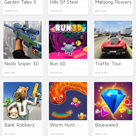
Garden Tales 3
Hills Of Steel
Mahjong Flowers
10559 PLAYS
1034 PLAYS
880 PLAYS
Noob Sniper 3D
Run 3D
Traffic Tour
934 PLAYS
1804 PLAYS
5242 PLAYS
Bank Robbery: Escape
Worm Hunt - Snake game iO zone
Bejeweled
557 PLAYS
12710 PLAYS
3337 PLAYS